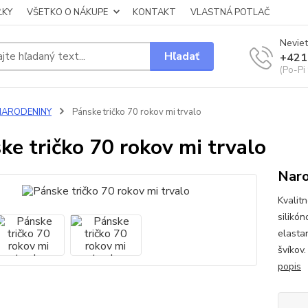
ĽKY
VŠETKO O NÁKUPE
KONTAKT
VLASTNÁ POTLAČ
Neviet
Hľadať
+421
(Po-Pi
NARODENINY
Pánske tričko 70 rokov mi trvalo
ke tričko 70 rokov mi trvalo
Naro
Kvalit
silikó
elasta
švíkov
popis