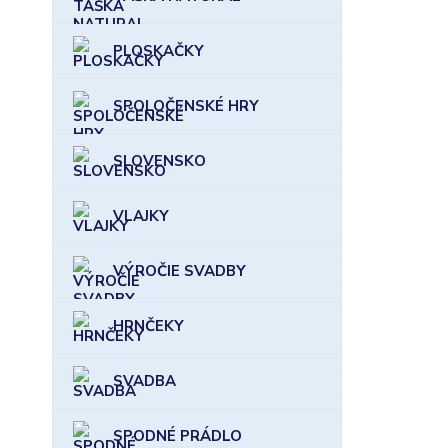
PLOSKAČKY
SPOLOČENSKÉ HRY
SLOVENSKO
VLAJKY
VÝROČIE SVADBY
HRNČEKY
SVADBA
SPODNÉ PRÁDLO