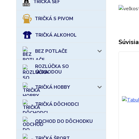
TRIČKÁ ŠÉF
TRIČKÁ S PIVOM
TRIČKÁ ALKOHOL
Súvisia
BEZ POTLAČE
ROZLÚČKA SO
SLOBODOU
TRIČKÁ HOBBY
TRIČKÁ DÔCHODCI
ODCHOD DO DÔCHODKU
TRIČKÁ ŠPORT