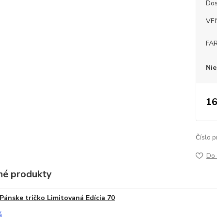
Dos
VE
FA
Nie
16
Číslo p
Do 
é produkty
Pánske tričko Limitovaná Edícia 70