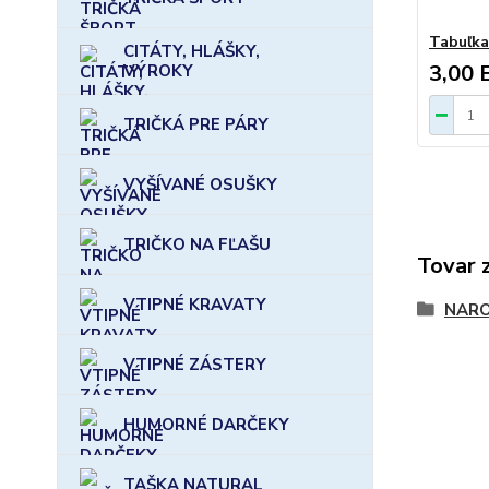
Tabuľka
CITÁTY, HLÁŠKY,
3,00 
VÝROKY
TRIČKÁ PRE PÁRY
VYŠÍVANÉ OSUŠKY
TRIČKO NA FĽAŠU
Tovar 
VTIPNÉ KRAVATY
NARO
VTIPNÉ ZÁSTERY
HUMORNÉ DARČEKY
TAŠKA NATURAL