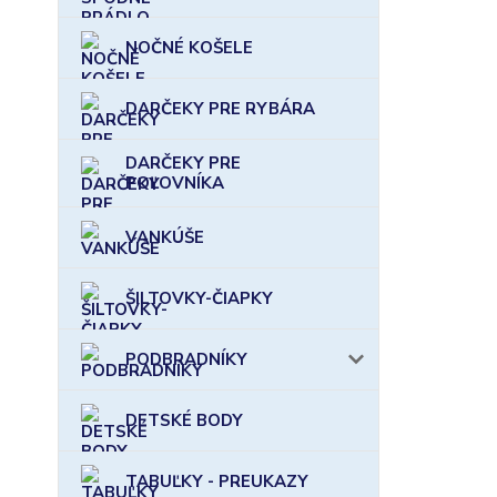
NOČNÉ KOŠELE
DARČEKY PRE RYBÁRA
DARČEKY PRE
POĽOVNÍKA
VANKÚŠE
ŠILTOVKY-ČIAPKY
PODBRADNÍKY
DETSKÉ BODY
TABUĽKY - PREUKAZY