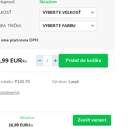
tupnosť
Skladom
ĽKOSŤ
RBA TRIČKA
 sme platcovia DPH
,99 EUR
Pridať do košíka
/
ks
roduktu:
P102.70
Výrobce:
Lasyk
obľúbených
Skladom
Zvoliť variant
16,99 EUR
/
ks