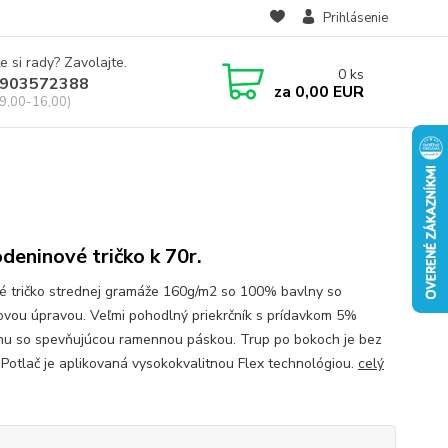
Prihlásenie
e si rady? Zavolajte.
0
ks
903572388
za
0,00 EUR
 9,00-16,00)
deninové tričko k 70r.
né tričko strednej gramáže 160g/m2 so 100% bavlny so
novou úpravou. Veľmi pohodlný priekrčník s prídavkom 5%
nu so spevňujúcou ramennou páskou. Trup po bokoch je bez
. Potlač je aplikovaná vysokokvalitnou Flex technológiou.
celý