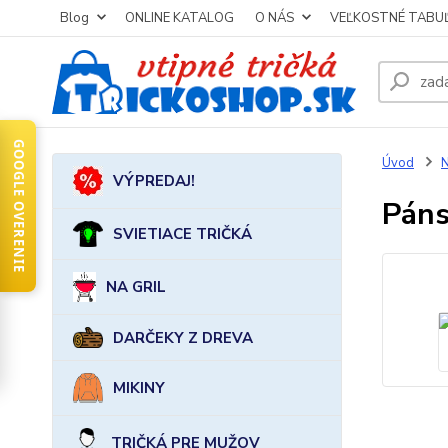
Blog
ONLINE KATALOG
O NÁS
VEĽKOSTNÉ TABU
GOOGLE OVERENIE
Úvod
VÝPREDAJ!
Páns
SVIETIACE TRIČKÁ
NA GRIL
DARČEKY Z DREVA
MIKINY
TRIČKÁ PRE MUŽOV