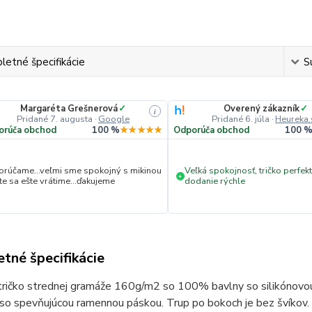
etné špecifikácie
S
Margaréta Grešnerová
✓
Overený zákazník
✓
i
Pridané 7. augusta
·
Google
Pridané 6. júla
·
Heureka.
orúča obchod
100 %
★★★★★
Odporúča obchod
100 
rúčame...veľmi sme spokojný s mikinou
Veľká spokojnosť, tričko perfekt
+
ite sa ešte vrátime...ďakujeme
dodanie rýchle
tné špecifikácie
tričko strednej gramáže 160g/m2 so 100% bavlny so silikónovou
so spevňujúcou ramennou páskou. Trup po bokoch je bez švíkov. 