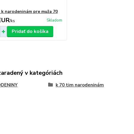
 k narodeninám pre muža 70
EUR
Skladom
/
ks
Pridať do košíka
zaradený v kategóriách
DENINY
k 70 tim narodeninám