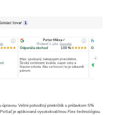
úvisiaci tovar
1
Peter Miksa
✓
Ove
i
i
sk
Pridané 1. júla
·
Google
Pridan
%
★★★★★
Odporúča obchod
100 %
★★★★★
Odporúča obc
»
Max. spokojný, nakupujem pravidelne.
né,
Široký sortiment, kvalita, super ceny a
Ochota komun
+
hlavne ochota. Ako sa hovorí, tu je zákazník
pánom.
 úpravou. Veľmi pohodlný priekrčník s prídavkom 5%
Potlač je aplikovaná vysokokvalitnou Flex technológiou.