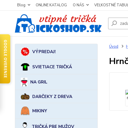
Blog
ONLINE KATALOG
O NÁS
VEĽKOSTNÉ TABU
GOOGLE OVERENIE
Úvod
VÝPREDAJ!
Hrnč
SVIETIACE TRIČKÁ
NA GRIL
DARČEKY Z DREVA
MIKINY
TRIČKÁ PRE MUŽOV