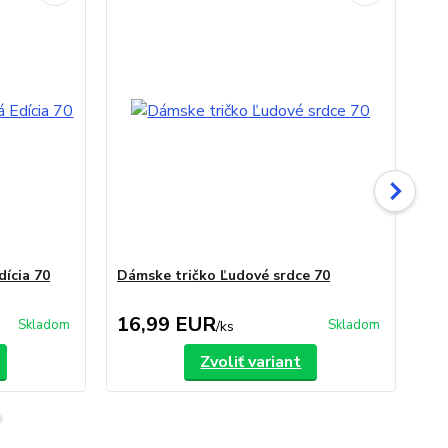
ícia 70
Dámske tričko Ľudové srdce 70
Hr
12
16,99 EUR
9
Skladom
Skladom
/
ks
Zvoliť variant