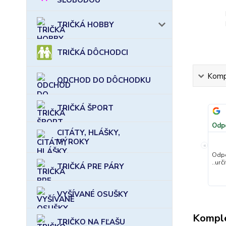
TRIČKÁ HOBBY
TRIČKÁ DÔCHODCI
Kompl
ODCHOD DO DÔCHODKU
TRIČKÁ ŠPORT
Odp
CITÁTY, HLÁŠKY,
VÝROKY
«
Odpo
..urč
TRIČKÁ PRE PÁRY
VYŠÍVANÉ OSUŠKY
Komple
TRIČKO NA FĽAŠU