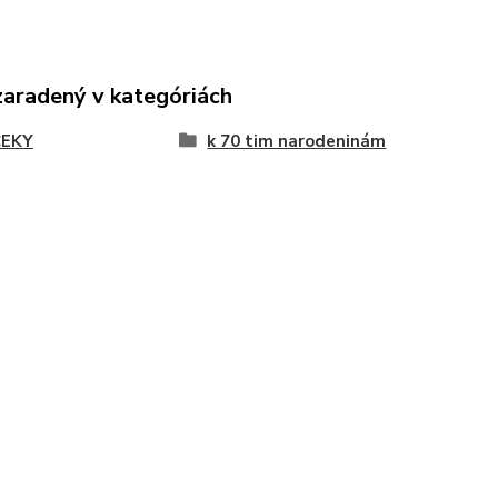
zaradený v kategóriách
EKY
k 70 tim narodeninám