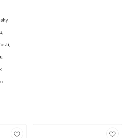
ásky,
u,
ostí,
u.
k
m.