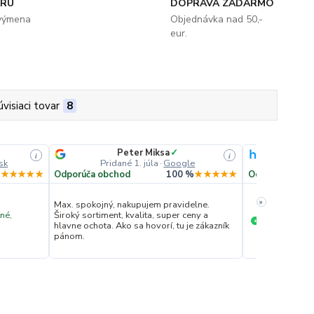
ARU
DOPRAVA ZADARMO
 výmena
Objednávka nad 50,-
eur.
úvisiaci tovar
8
Peter Miksa
✓
Ove
i
i
sk
Pridané 1. júla
·
Google
Pridan
%
★★★★★
Odporúča obchod
100 %
★★★★★
Odporúča obc
»
Max. spokojný, nakupujem pravidelne.
né,
Široký sortiment, kvalita, super ceny a
Ochota komun
+
hlavne ochota. Ako sa hovorí, tu je zákazník
pánom.