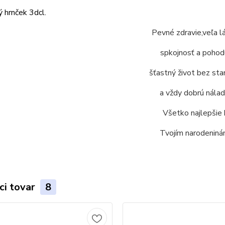
 hrnček 3dcl.
Pevné zdravie,veľa l
spkojnosť a pohod
šťastný život bez star
a vždy dobrú nálad
Všetko najlepšie 
Tvojím narodeniná
ci tovar
8