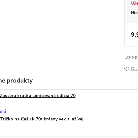
Uše
Nie
9,
Číslo p
Do 
é produkty
Zástera krátka Limitovaná edícia 70
Tričko na fľašu k 70r.krásny vek si užívaj