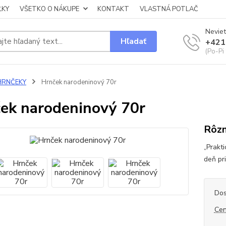
ĽKY
VŠETKO O NÁKUPE
KONTAKT
VLASTNÁ POTLAČ
Neviet
Hľadať
+421
(Po-Pi
HRNČEKY
Hrnček narodeninový 70r
ek narodeninový 70r
Rôzn
„Prakt
deň pr
Dos
Cen