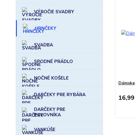
VÝROČIE SVADBY
HRNČEKY
SVADBA
SPODNÉ PRÁDLO
NOČNÉ KOŠELE
Dámske 
DARČEKY PRE RYBÁRA
16,99
DARČEKY PRE
POĽOVNÍKA
VANKÚŠE