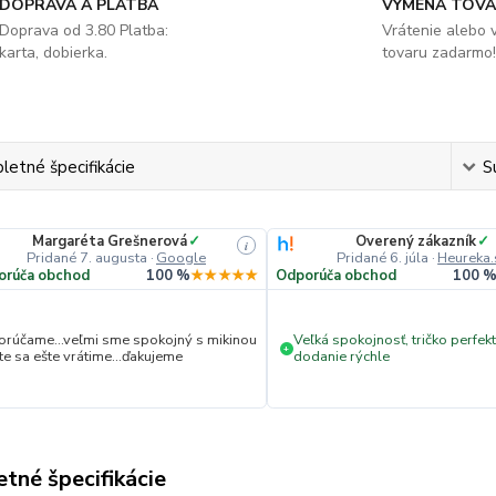
DOPRAVA A PLATBA
VÝMENA TOV
Doprava od 3.80 Platba:
Vrátenie alebo
karta, dobierka.
tovaru zadarmo!
etné špecifikácie
S
Margaréta Grešnerová
✓
Overený zákazník
✓
i
Pridané 7. augusta
·
Google
Pridané 6. júla
·
Heureka.
orúča obchod
100 %
★★★★★
Odporúča obchod
100 
rúčame...veľmi sme spokojný s mikinou
Veľká spokojnosť, tričko perfekt
+
ite sa ešte vrátime...ďakujeme
dodanie rýchle
tné špecifikácie