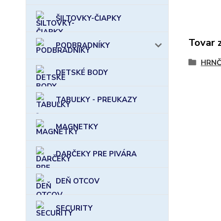
ŠILTOVKY-ČIAPKY
Tovar 
PODBRADNÍKY
HRNČ
DETSKÉ BODY
TABUĽKY - PREUKAZY
MAGNETKY
DARČEKY PRE PIVÁRA
DEŇ OTCOV
SECURITY