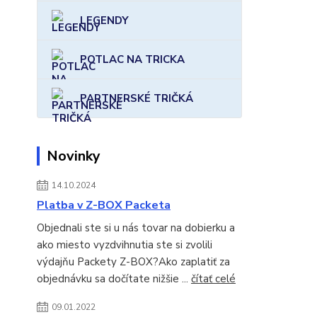
LEGENDY
POTLAC NA TRICKA
PARTNERSKÉ TRIČKÁ
Novinky
14.10.2024
Platba v Z-BOX Packeta
Objednali ste si u nás tovar na dobierku a
ako miesto vyzdvihnutia ste si zvolili
výdajňu Packety Z-BOX?Ako zaplatiť za
objednávku sa dočítate nižšie ...
čítať celé
09.01.2022