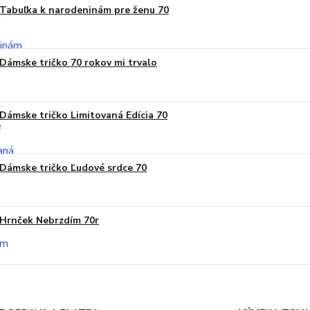
Tabuľka k narodeninám pre ženu 70
Dámske tričko 70 rokov mi trvalo
Dámske tričko Limitovaná Edícia 70
Dámske tričko Ľudové srdce 70
Hrnček Nebrzdím 70r