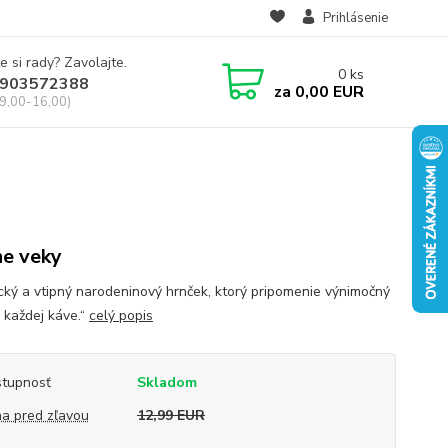
Prihlásenie
e si rady? Zavolajte.
0
ks
903572388
za
0,00 EUR
 9,00-16,00)
e veky
ický a vtipný narodeninový hrnček, ktorý pripomenie výnimočný
i každej káve.“
celý popis
tupnosť
Skladom
a pred zľavou
12,99 EUR