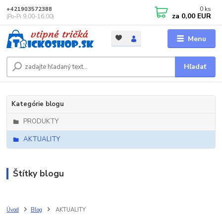
0
ks
+421903572388
za
0,00 EUR
(Po-Pi 9,00-16,00)
Menu
Hľadať
Kategórie blogu
PRODUKTY
AKTUALITY
Štítky blogu
Úvod
Blog
AKTUALITY