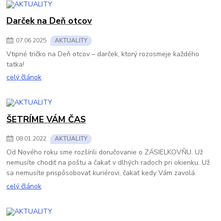
Darček na Deň otcov
07
.
06
.
2025
AKTUALITY
Vtipné tričko na Deň otcov – darček, ktorý rozosmeje každého
tatka!
celý článok
ŠETRÍME VÁM ČAS
08
.
01
.
2022
AKTUALITY
Od Nového roku sme rozšírili doručovanie o ZÁSIELKOVŇU. Už
nemusíte chodiť na poštu a čakať v dlhých radoch pri okienku. Už
sa nemusíte prispôsobovať kuriérovi, čakať kedy Vám zavolá.
celý článok