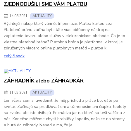
ZJEDNODUŠILI SME VÁM PLATBU
14
.
05
.
2021
AKTUALITY
Rýchlejší nákup ktorý vám šetrí peniaze. Platba kartou cez
Platobnú bránu začína byť stále viac obľúbený nástroj na
zaplatenie tovaru alebo služby v elektronickom obchode. Čo je to
vlastne platobná brána? Platobná brána je platforma, v ktorej je
združených viacero online platobných metód – platba k
celý článok
ZÁHRADNÍK alebo ZÁHRADKÁR
11
.
03
.
2021
AKTUALITY
Len včera som si uvedomil, že môj príchod z práce bol ešte po
svetle. Začínajú sa predlžovať dni a už nenosím ani čiapku, teploty
sa zvoľna ale iste dvíhajú. Prichádza jar na ktorú sa teší väčšina z
nás. Konečne môžeme chytiť hrabličky, lopatky, nožnice na stromy
a hurá do záhrady. Napadlo ma, že je