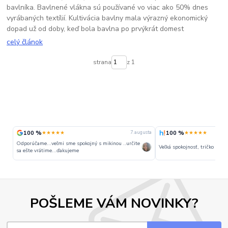
bavlníka. Bavlnené vlákna sú používané vo viac ako 50% dnes
vyrábaných textílií. Kultivácia bavlny mala výrazný ekonomický
dopad už od doby, keď bola bavlna po prvýkrát domest
celý článok
strana
z 1
100 %
100 %
★★★★★
★★★★★
7. augusta
Odporúčame...veľmi sme spokojný s mikinou ..určite
Veľká spokojnosť, tričko perfe
sa ešte vrátime...ďakujeme
POŠLEME VÁM NOVINKY?