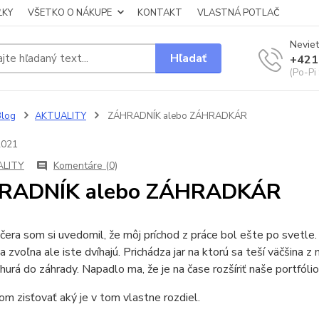
ĽKY
VŠETKO O NÁKUPE
KONTAKT
VLASTNÁ POTLAČ
Neviet
Hľadať
+421
(Po-Pi
Blog
AKTUALITY
ZÁHRADNÍK alebo ZÁHRADKÁR
2021
LITY
Komentáre (0)
RADNÍK alebo ZÁHRADKÁR
 som si uvedomil, že môj príchod z práce bol ešte po svetle. Za
a zvoľna ale iste dvíhajú. Prichádza jar na ktorú sa teší väčšina 
hurá do záhrady. Napadlo ma, že je na čase rozšíriť naše portfóli
om zisťovať aký je v tom vlastne rozdiel.