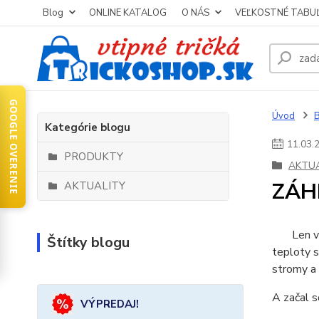
Blog
ONLINE KATALOG
O NÁS
VEĽKOSTNÉ TABU
GOOGLE OVERENIE
Úvod
Kategórie blogu
11
.
03
.
PRODUKTY
AKTUA
ZÁH
AKTUALITY
Len včera
Štítky blogu
teploty s
stromy a 
A začal s
VÝPREDAJ!