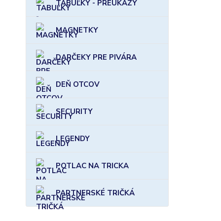
TABUĽKY - PREUKAZY
MAGNETKY
DARČEKY PRE PIVÁRA
DEŇ OTCOV
SECURITY
LEGENDY
POTLAC NA TRICKA
PARTNERSKÉ TRIČKÁ