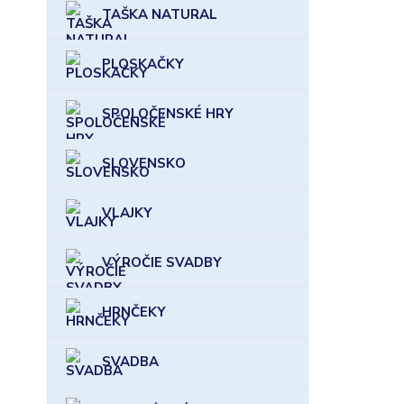
TAŠKA NATURAL
PLOSKAČKY
SPOLOČENSKÉ HRY
SLOVENSKO
VLAJKY
VÝROČIE SVADBY
HRNČEKY
SVADBA