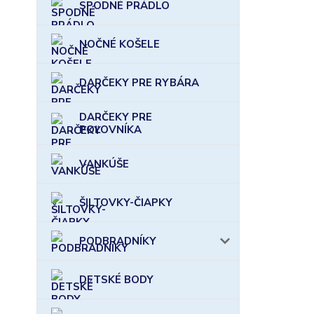
SPODNÉ PRÁDLO
NOČNÉ KOŠELE
DARČEKY PRE RYBÁRA
DARČEKY PRE
POĽOVNÍKA
VANKÚŠE
ŠILTOVKY-ČIAPKY
PODBRADNÍKY
DETSKÉ BODY