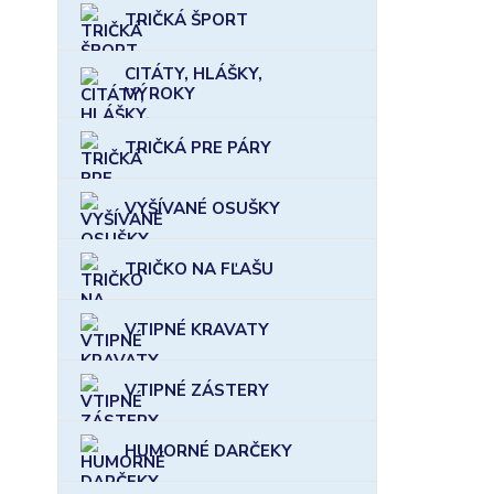
TRIČKÁ ŠPORT
CITÁTY, HLÁŠKY,
VÝROKY
TRIČKÁ PRE PÁRY
VYŠÍVANÉ OSUŠKY
TRIČKO NA FĽAŠU
VTIPNÉ KRAVATY
VTIPNÉ ZÁSTERY
HUMORNÉ DARČEKY