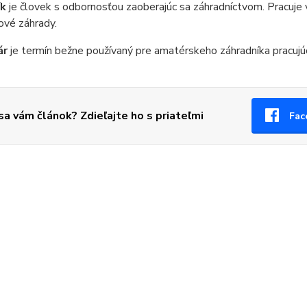
ík
je človek s odbornosťou zaoberajúc sa záhradníctvom. Pracuje v
ové záhrady.
ár
je termín bežne používaný pre amatérskeho záhradníka pracujú
 sa vám článok? Zdieľajte ho s priateľmi
Fac