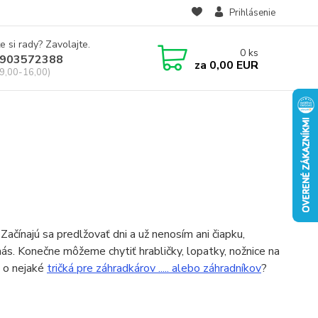
Prihlásenie
e si rady? Zavolajte.
0
ks
903572388
za
0,00 EUR
 9,00-16,00)
čínajú sa predlžovať dni a už nenosím ani čiapku,
z nás. Konečne môžeme chytiť hrabličky, lopatky, nožnice na
o o nejaké
tričká pre záhradkárov ..... alebo záhradníkov
?