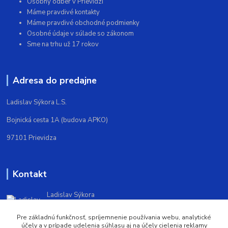
Osobný odber v Prievidzi
Máme pravdivé kontakty
Máme pravdivé obchodné podmienky
Osobné údaje v súlade so zákonom
Sme na trhu už 17 rokov
Adresa do predajne
Ladislav Sýkora L.S.
Bojnická cesta 1A (budova APKO)
97101 Prievidza
Kontakt
Ladislav Sýkora
+421903572388
(Po-Pi 9,00-16,00)
Pre základnú funkčnosť, spríjemnenie používania webu, analytické
účely a v prípade udelenia súhlasu aj na účely cielenia reklamy