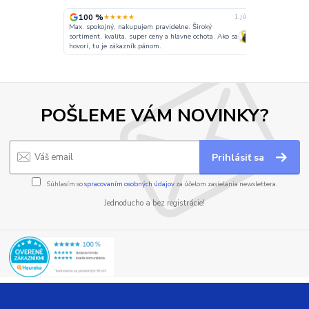
100 %
100 %
★★★★★
★★
6. júla
1. júla
Max. spokojný, nakupujem pravidelne. Široký
anie rýchle
sortiment, kvalita, super ceny a hlavne ochota. Ako sa
Ochota komuni
hovorí, tu je zákazník pánom.
POŠLEME VÁM NOVINKY?
Prihlásiť sa
Súhlasím so
spracovaním osobných údajov
za účelom zasielania newslettera.
Jednoducho a bez registrácie!