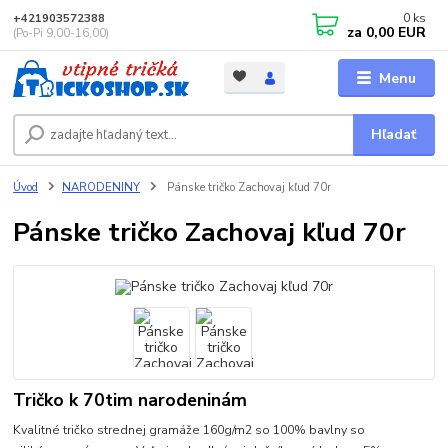
0
ks
+421903572388
za
0,00 EUR
(Po-Pi 9,00-16,00)
Menu
Hľadať
Úvod
NARODENINY
Pánske tričko Zachovaj kľud 70r
Pánske tričko Zachovaj kľud 70r
Tričko k 70tim narodeninám
Kvalitné tričko strednej gramáže 160g/m2 so 100% bavlny so