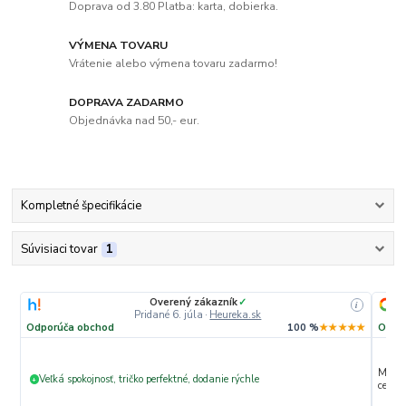
Doprava od 3.80 Platba: karta, dobierka.
VÝMENA TOVARU
Vrátenie alebo výmena tovaru zadarmo!
DOPRAVA ZADARMO
Objednávka nad 50,- eur.
Kompletné špecifikácie
Súvisiaci tovar
1
Overený zákazník
✓
i
Pridané 6. júla
·
Heureka.sk
Odporúča obchod
100 %
★★★★★
Odpo
Max. s
Veľká spokojnosť, tričko perfektné, dodanie rýchle
+
ceny 