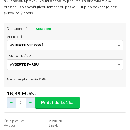
silikónovou úpravou. Veľmi pohodlný priekrčník s prídavkom 5%
elastanu so spevňujúcou ramennou páskou. Trup po bokoch je bez
švíkov.
celý popis
Dostupnosť
Skladom
VEĽKOSŤ
FARBA TRIČKA
Nie sme platcovia DPH
16,99 EUR
/
ks
Pridať do košíka
Číslo produktu:
P290.70
Výrobce:
Lasyk