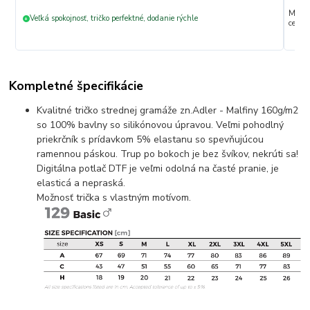
Max. s
Veľká spokojnosť, tričko perfektné, dodanie rýchle
+
ceny 
Kompletné špecifikácie
Kvalitné tričko strednej gramáže zn.Adler - Malfiny 160g/m2
so 100% bavlny so silikónovou úpravou. Veľmi pohodlný
priekrčník s prídavkom 5% elastanu so spevňujúcou
ramennou páskou. Trup po bokoch je bez švíkov, nekrúti sa!
Digitálna potlač DTF je veľmi odolná na časté pranie, je
elasticá a nepraská.
Možnosť trička s vlastným motívom.