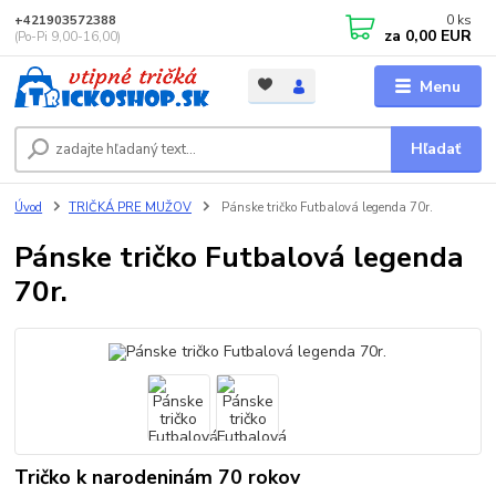
0
ks
+421903572388
za
0,00 EUR
(Po-Pi 9,00-16,00)
Menu
Hľadať
Úvod
TRIČKÁ PRE MUŽOV
Pánske tričko Futbalová legenda 70r.
Pánske tričko Futbalová legenda
70r.
Tričko k narodeninám 70 rokov