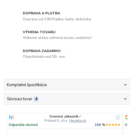
DOPRAVA A PLATBA
Doprava od 3.80 Platba: karta, dobierka.
VÝMENA TOVARU
Vrátenie alebo výmena tovaru zadarmo!
DOPRAVA ZADARMO
Objednávka nad 50,- eur.
Kompletné špecifikácie
Súvisiaci tovar
4
Overený zákazník
✓
i
Pridané 6. júla
·
Heureka.sk
Odporúča obchod
100 %
★★★★★
Odpo