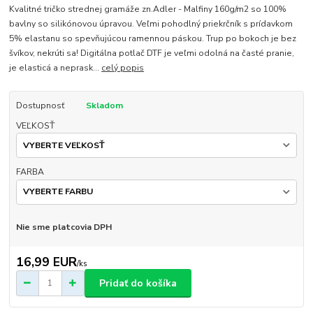
Kvalitné tričko strednej gramáže zn.Adler - Malfiny 160g/m2 so 100%
bavlny so silikónovou úpravou. Veľmi pohodlný priekrčník s prídavkom
5% elastanu so spevňujúcou ramennou páskou. Trup po bokoch je bez
švíkov, nekrúti sa! Digitálna potlač DTF je veľmi odolná na časté pranie,
je elasticá a neprask...
celý popis
Dostupnosť
Skladom
VEĽKOSŤ
FARBA
Nie sme platcovia DPH
16,99 EUR
/
ks
Pridať do košíka