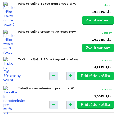
Pánske tričko Takto dobre vyzerá 70
Skladom
16,99 EUR
/
ks
Zvoliť variant
Pánske tričko trvalo mi 70 rokov new
Skladom
16,99 EUR
/
ks
Zvoliť variant
Tričko na fľašu k 70r.krásny vek si užívaj
Skladom
4,99 EUR
/
ks
Pridať do košíka
Tabuľka k narodeninám pre muža 70
Skladom
3,00 EUR
/
ks
Pridať do košíka