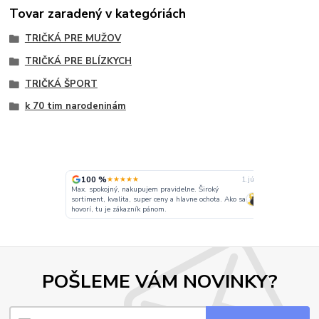
Tovar zaradený v kategóriách
TRIČKÁ PRE MUŽOV
TRIČKÁ PRE BLÍZKYCH
TRIČKÁ ŠPORT
k 70 tim narodeninám
100 %
100 %
★★★★★
★★
6. júla
1. júla
Max. spokojný, nakupujem pravidelne. Široký
anie rýchle
sortiment, kvalita, super ceny a hlavne ochota. Ako sa
Ochota komuni
hovorí, tu je zákazník pánom.
POŠLEME VÁM NOVINKY?