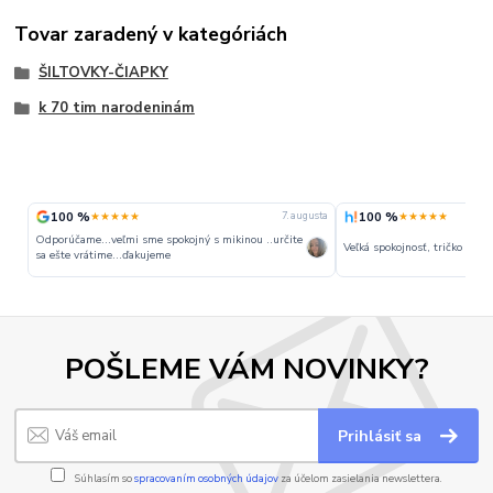
Tovar zaradený v kategóriách
ŠILTOVKY-ČIAPKY
k 70 tim narodeninám
100 %
100 %
★★★★★
★★★★★
7. augusta
Odporúčame...veľmi sme spokojný s mikinou ..určite
Veľká spokojnosť, tričko perfe
sa ešte vrátime...ďakujeme
POŠLEME VÁM NOVINKY?
Prihlásiť sa
Súhlasím so
spracovaním osobných údajov
za účelom zasielania newslettera.