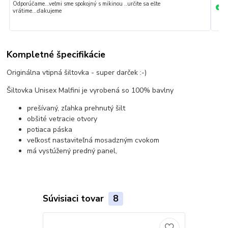
Odporúčame...veľmi sme spokojný s mikinou ..určite sa ešte
Ve
+
vrátime...ďakujeme
Kompletné špecifikácie
Originálna vtipná šiltovka - super darček :-)
Šiltovka Unisex Malfini je vyrobená so 100% bavlny
prešívaný, zľahka prehnutý šilt
obšité vetracie otvory
potiaca páska
veľkosť nastaviteľná mosadzným cvokom
má vystúžený predný panel,
Súvisiaci tovar
8