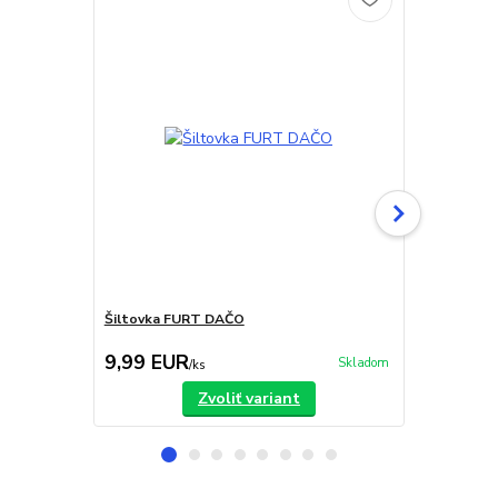
Šiltovka FURT DAČO
Šiltovka Lim
9,99 EUR
9,99 EU
Skladom
/
ks
Zvoliť variant