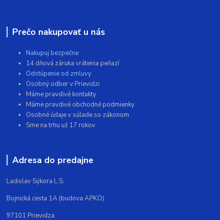
Prečo nakupovať u nás
Nakupuj bezpečne
14 dňová záruka vrátenia peňazí
Odstúpenie od zmluvy
Osobný odber v Prievidzi
Máme pravdivé kontakty
Máme pravdivé obchodné podmienky
Osobné údaje v súlade so zákonom
Sme na trhu už 17 rokov
Adresa do predajne
Ladislav Sýkora L.S.
Bojnická cesta 1A (budova APKO)
97101 Prievidza