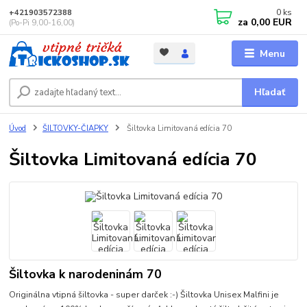
0
ks
+421903572388
za
0,00 EUR
(Po-Pi 9,00-16,00)
Menu
Hľadať
Úvod
ŠILTOVKY-ČIAPKY
Šiltovka Limitovaná edícia 70
Šiltovka Limitovaná edícia 70
Šiltovka k narodeninám 70
Originálna vtipná šiltovka - super darček :-) Šiltovka Unisex Malfini je