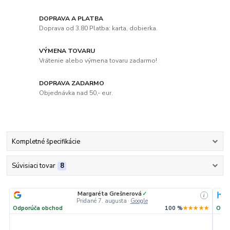
DOPRAVA A PLATBA
Doprava od 3.80 Platba: karta, dobierka.
VÝMENA TOVARU
Vrátenie alebo výmena tovaru zadarmo!
DOPRAVA ZADARMO
Objednávka nad 50,- eur.
Kompletné špecifikácie
Súvisiaci tovar
8
Margaréta Grešnerová
✓
i
Pridané 7. augusta
·
Google
Odporúča obchod
100 %
★★★★★
Odpo