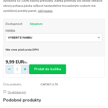
vyrobená so 100% bavlny prešívaný, zľahka prehnutý šilt obšité vetracie
otvory potiaca páska veľkosť nastaviteľná mosadzným cvokom má
vystúžený predný panel,
celý popis
Dostupnosť
Skladom
FARBA
Nie sme platcovia DPH
9,99 EUR
/
ks
Pridať do košíka
Číslo produktu:
CAP307.2.70
Do obľúbených
Podobné produkty