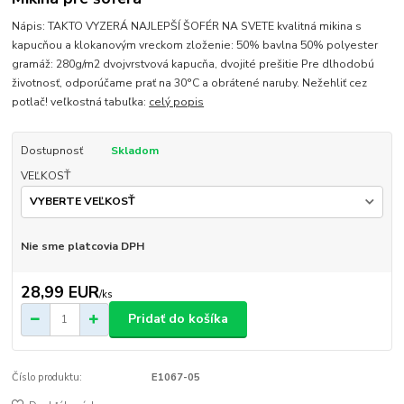
Nápis: TAKTO VYZERÁ NAJLEPŠÍ ŠOFÉR NA SVETE kvalitná mikina s
kapucňou a klokanovým vreckom zloženie: 50% bavlna 50% polyester
gramáž: 280g/m2 dvojvrstvová kapucňa, dvojité prešitie Pre dlhodobú
životnosť, odporúčame prať na 30°C a obrátené naruby. Nežehliť cez
potlač! veľkostná tabuľka:
celý popis
Dostupnosť
Skladom
VEĽKOSŤ
Nie sme platcovia DPH
28,99 EUR
/
ks
Pridať do košíka
Číslo produktu:
E1067-05