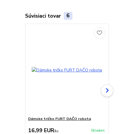
Súvisiaci tovar
6
Dámske tričko FURT DAČO robota
Hrnček FUR
12,99 EUR
16,99 EUR
9,99 EU
Skladom
/
ks