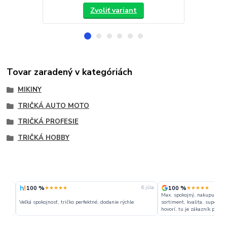
Zvoliť variant
Tovar zaradený v kategóriách
MIKINY
TRIČKÁ AUTO MOTO
TRIČKÁ PROFESIE
TRIČKÁ HOBBY
100 %
100 %
★★★★★
★★★★★
gusta
6. júla
Max. spokojný, nakupujem pra
Veľká spokojnosť, tričko perfektné, dodanie rýchle
sortiment, kvalita, super cen
hovorí, tu je zákazník pánom.