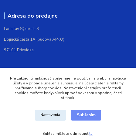
Adresa do predajne
Ladislav Sýkora L.S.
Bojnická cesta 1A (budova APKO)
97101 Prievidza
Kontakt
Pre základnú funkčnosť, spríjemnenie používania webu, analytické
účely a v prípade udelenia súhlasu aj na účely cielenia reklamy
Ladislav Sýkora
využívame súbory cookies. Nastavenie vlastných preferencií
+421903572388
cookies môžete kedykoľvek upraviť odkazom v spodnej časti
(Po-Pi 9,00-16,00)
stránok.
trickoshop@trickoshop.sk
Súhlasím
Nastavenia
Súhlas môžete odmietnuť
tu
.