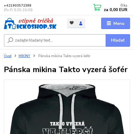
0
ks
+421903572388
za
0,00 EUR
(Po-Pi 9,00-16,00)
Menu
Hľadať
Úvod
MIKINY
Pánska mikina Takto vyzerá šofér
Pánska mikina Takto vyzerá šofér