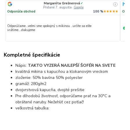
Margaréta Grešnerová
✓
i
Pridané 7. augusta
·
Google
Odporúča obchod
100 %
★★★★★
Odpo
Odporúčame...veľmi sme spokojný s mikinou ..určite sa ešte
Ve
+
vrátime...ďakujeme
Kompletné špecifikácie
Nápis:
TAKTO VYZERÁ NAJLEPŠÍ ŠOFÉR NA SVETE
kvalitná mikina s kapucňou a klokanovým vreckom
zloženie: 50% bavlna 50% polyester
gramáž: 280g/m2
dvojvrstvová kapucňa, dvojité prešitie
Pre dlhodobú životnosť, odporúčame prať na 30°C a
obrátené naruby. Nežehliť cez potlač!
veľkostná tabuľka: