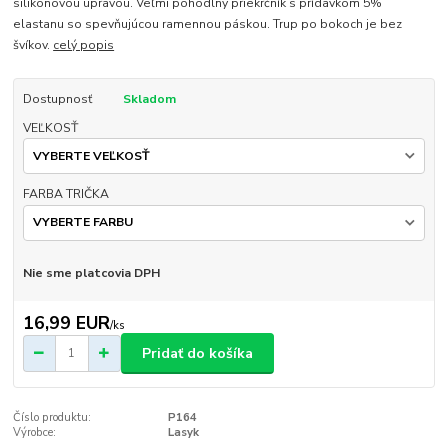
silikónovou úpravou. Veľmi pohodlný priekrčník s prídavkom 5%
elastanu so spevňujúcou ramennou páskou. Trup po bokoch je bez
švíkov.
celý popis
Dostupnosť
Skladom
VEĽKOSŤ
FARBA TRIČKA
Nie sme platcovia DPH
16,99 EUR
/
ks
Pridať do košíka
Číslo produktu:
P164
Výrobce:
Lasyk