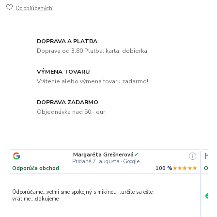
Do obľúbených
DOPRAVA A PLATBA
Doprava od 3.80 Platba: karta, dobierka.
VÝMENA TOVARU
Vrátenie alebo výmena tovaru zadarmo!
DOPRAVA ZADARMO
Objednávka nad 50,- eur.
Margaréta Grešnerová
✓
i
Pridané 7. augusta
·
Google
Odporúča obchod
100 %
★★★★★
Odpo
Odporúčame...veľmi sme spokojný s mikinou ..určite sa ešte
Ve
+
vrátime...ďakujeme