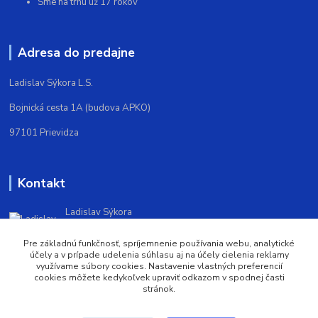
Sme na trhu už 17 rokov
Adresa do predajne
Ladislav Sýkora L.S.
Bojnická cesta 1A (budova APKO)
97101 Prievidza
Kontakt
Ladislav Sýkora
+421903572388
(Po-Pi 9,00-16,00)
Pre základnú funkčnosť, spríjemnenie používania webu, analytické
účely a v prípade udelenia súhlasu aj na účely cielenia reklamy
využívame súbory cookies. Nastavenie vlastných preferencií
trickoshop@trickoshop.sk
cookies môžete kedykoľvek upraviť odkazom v spodnej časti
stránok.