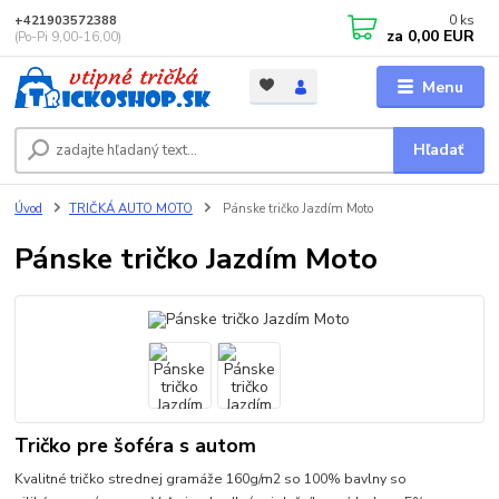
0
ks
+421903572388
za
0,00 EUR
(Po-Pi 9,00-16,00)
Menu
Hľadať
Úvod
TRIČKÁ AUTO MOTO
Pánske tričko Jazdím Moto
Pánske tričko Jazdím Moto
Tričko pre šoféra s autom
Kvalitné tričko strednej gramáže 160g/m2 so 100% bavlny so