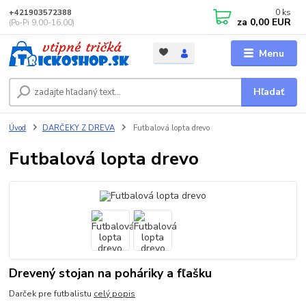
0
ks
+421903572388
za
0,00 EUR
(Po-Pi 9,00-16,00)
Menu
Hľadať
Úvod
DARČEKY Z DREVA
Futbalová lopta drevo
Futbalová lopta drevo
Drevený stojan na poháriky a fľašku
Darček pre futbalistu
celý popis