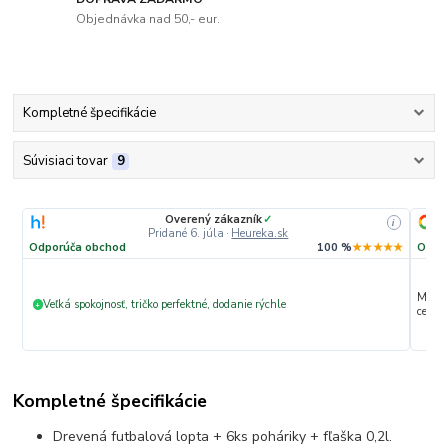
Objednávka nad 50,- eur.
Kompletné špecifikácie
Súvisiaci tovar
9
Overený zákazník
✓
i
Pridané 6. júla
·
Heureka.sk
Odporúča obchod
100 %
★★★★★
Odpo
Max. s
Veľká spokojnosť, tričko perfektné, dodanie rýchle
+
ceny 
Kompletné špecifikácie
Drevená futbalová lopta + 6ks poháriky + fľaška 0,2l.