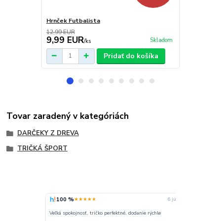
Hrnček Futbalista
Pánske tričk
12,99 EUR
9,99 EUR
16,99 E
Skladom
/
ks
Pridať do košíka
Tovar zaradený v kategóriách
DARČEKY Z DREVA
TRIČKÁ ŠPORT
100 %
100 %
★★★★★
★★
6. júla
Max. spokojný,
Veľká spokojnosť, tričko perfektné, dodanie rýchle
sortiment, kval
hovorí, tu je 