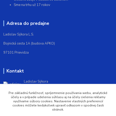
Sme na trhu už 17 rokov
Adresa do predajne
Ladislav Sýkora L.S.
Bojnická cesta 1A (budova APKO)
97101 Prievidza
Kontakt
Ladislav Sýkora
+421903572388
(Po-Pi 9,00-16,00)
Pre základnú funkčnosť, spríjemnenie používania webu, analytické
účely a v prípade udelenia súhlasu aj na účely cielenia reklamy
využívame súbory cookies. Nastavenie vlastných preferencií
trickoshop@trickoshop.sk
cookies môžete kedykoľvek upraviť odkazom v spodnej časti
stránok.