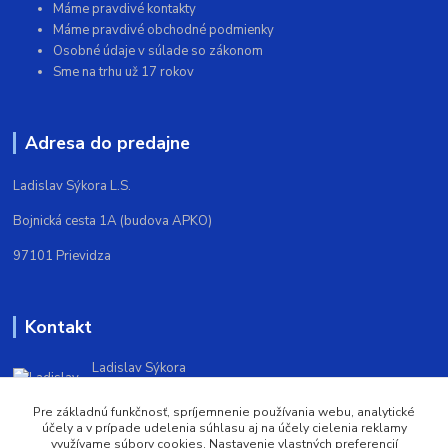
Máme pravdivé kontakty
Máme pravdivé obchodné podmienky
Osobné údaje v súlade so zákonom
Sme na trhu už 17 rokov
Adresa do predajne
Ladislav Sýkora L.S.
Bojnická cesta 1A (budova APKO)
97101 Prievidza
Kontakt
Ladislav Sýkora
+421903572388
(Po-Pi 9,00-16,00)
Pre základnú funkčnosť, spríjemnenie používania webu, analytické
účely a v prípade udelenia súhlasu aj na účely cielenia reklamy
využívame súbory cookies. Nastavenie vlastných preferencií
trickoshop@trickoshop.sk