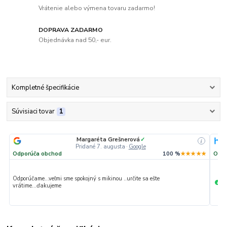
Vrátenie alebo výmena tovaru zadarmo!
DOPRAVA ZADARMO
Objednávka nad 50,- eur.
Kompletné špecifikácie
Súvisiaci tovar
1
Margaréta Grešnerová
✓
i
Pridané 7. augusta
·
Google
Odporúča obchod
100 %
★★★★★
Odpo
Odporúčame...veľmi sme spokojný s mikinou ..určite sa ešte
Ve
+
vrátime...ďakujeme