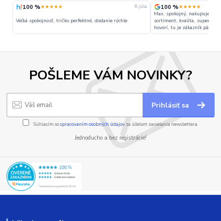
100 %
100 %
★★★★★
★★★★★
gusta
6. júla
Max. spokojný, nakupujem pra
Veľká spokojnosť, tričko perfektné, dodanie rýchle
sortiment, kvalita, super cen
hovorí, tu je zákazník pánom.
POŠLEME VÁM NOVINKY?
Prihlásiť sa
Súhlasím so
spracovaním osobných údajov
za účelom zasielania newslettera.
Jednoducho a bez registrácie!