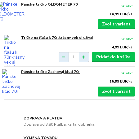
Pánske tričko OLDOMETER 70
Skladom
16,99 EUR
/
ks
Zvoliť variant
Tričko na fľašu k 70r.krásny vek si užívaj
Skladom
4,99 EUR
/
ks
Pridať do košíka
Pánske tričko Zachovaj kľud 70r
Skladom
16,99 EUR
/
ks
Zvoliť variant
DOPRAVA A PLATBA
Doprava od 3.80 Platba: karta, dobierka.
VÝMENA TOVARU