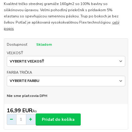
Kvalitné tričko strednej gramáže 160g/m2 so 100% bavlny so
silikónovou úpravou. Veľmi pohodlný priekrčník s prídavkom 5%
elastanu so spevňujúcou ramennou páskou. Trup po bokoch je bez
švíkov. Potlač je aplikovaná vysokokvalitnou Flex technológiou.
celý
popis
Dostupnosť
Skladom
VEĽKOSŤ
FARBA TRIČKA
Nie sme platcovia DPH
16,99 EUR
/
ks
Pridať do košíka