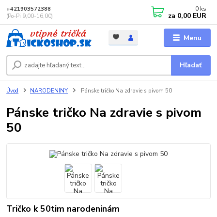
0
ks
+421903572388
za
0,00 EUR
(Po-Pi 9,00-16,00)
Menu
Hľadať
Úvod
NARODENINY
Pánske tričko Na zdravie s pivom 50
Pánske tričko Na zdravie s pivom
50
Tričko k 50tim narodeninám