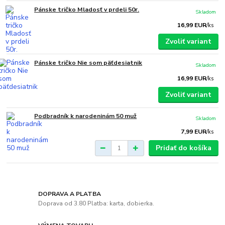
Pánske tričko Mladosť v prdeli 50r.
Skladom
16,99 EUR
/
ks
Zvoliť variant
Pánske tričko Nie som päťdesiatnik
Skladom
16,99 EUR
/
ks
Zvoliť variant
Podbradník k narodeninám 50 muž
Skladom
7,99 EUR
/
ks
Pridať do košíka
DOPRAVA A PLATBA
Doprava od 3.80 Platba: karta, dobierka.