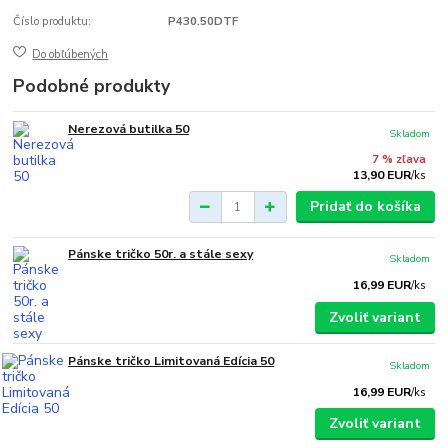
Číslo produktu:
P430.50DTF
Do obľúbených
Podobné produkty
Nerezová butilka 50
Skladom
7 % zľava
13,90 EUR
/
ks
Pridať do košíka
Pánske tričko 50r. a stále sexy
Skladom
16,99 EUR
/
ks
Zvoliť variant
Pánske tričko Limitovaná Edícia 50
Skladom
16,99 EUR
/
ks
Zvoliť variant