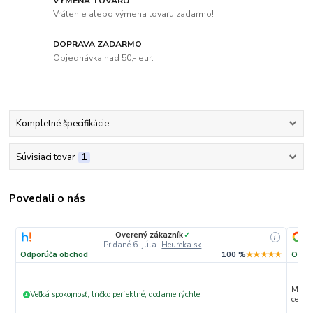
VÝMENA TOVARU
Vrátenie alebo výmena tovaru zadarmo!
DOPRAVA ZADARMO
Objednávka nad 50,- eur.
Kompletné špecifikácie
Súvisiaci tovar
1
Povedali o nás
Overený zákazník
✓
i
Pridané 6. júla
·
Heureka.sk
Odporúča obchod
100 %
★★★★★
Odpo
Max. s
Veľká spokojnosť, tričko perfektné, dodanie rýchle
+
ceny 