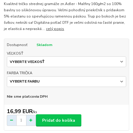
Kvalitné tričko strednej gramáže zn.Adler - Malfiny 160g/m2 so 100%
bavlny so silikónovou úpravou. Veľmi pohodlný priekrčník s prídavkom
5% elastanu so spevňujúcou ramennou páskou. Trup po bokoch je bez
švíkov, nekrúti sa! Digitálna potlač DTF je veľmi odolná na časté pranie,
je elasticá a nepraská....
celý popis
Dostupnosť
Skladom
VEĽKOSŤ
FARBA TRIČKA
Nie sme platcovia DPH
16,99 EUR
/
ks
Pridať do košíka