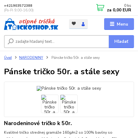
0
ks
+421903572388
za
0,00 EUR
(Po-Pi 9,00-16,00)
Menu
Hľadať
Úvod
NARODENINY
Pánske tričko 50r. a stále sexy
Pánske tričko 50r. a stále sexy
Narodeninové tričko k 50r.
Kvalitné tričko strednej gramáže 160g/m2 so 100% bavlny so