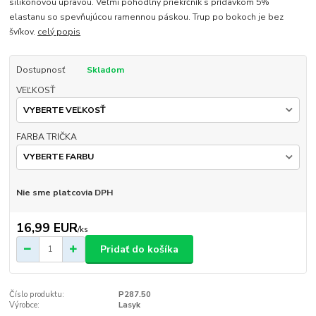
silikónovou úpravou. Veľmi pohodlný priekrčník s prídavkom 5%
elastanu so spevňujúcou ramennou páskou. Trup po bokoch je bez
švíkov.
celý popis
Dostupnosť
Skladom
VEĽKOSŤ
FARBA TRIČKA
Nie sme platcovia DPH
16,99 EUR
/
ks
Pridať do košíka
Číslo produktu:
P287.50
Výrobce:
Lasyk