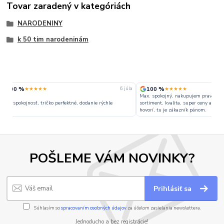
Tovar zaradený v kategóriách
NARODENINY
k 50 tim narodeninám
100 %
100 %
★★★★★
★★★★★
 júla
1. júla
Max. spokojný, nakupujem pravidelne. Široký
sortiment, kvalita, super ceny a hlavne ochota. Ako sa
Ochota komunikacia
hovorí, tu je zákazník pánom.
POŠLEME VÁM NOVINKY?
Prihlásiť sa
Súhlasím so
spracovaním osobných údajov
za účelom zasielania newslettera.
Jednoducho a bez registrácie!