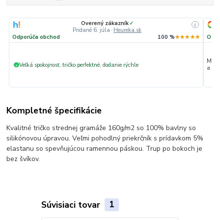
Overený zákazník
✓
i
Pridané 6. júla
·
Heureka.sk
Odporúča obchod
100 %
★★★★★
Odpo
Max. 
Veľká spokojnosť, tričko perfektné, dodanie rýchle
+
a hla
Kompletné špecifikácie
Kvalitné tričko strednej gramáže 160g/m2 so 100% bavlny so
silikónovou úpravou. Veľmi pohodlný priekrčník s prídavkom 5%
elastanu so spevňujúcou ramennou páskou. Trup po bokoch je
bez švíkov.
Súvisiaci tovar
1