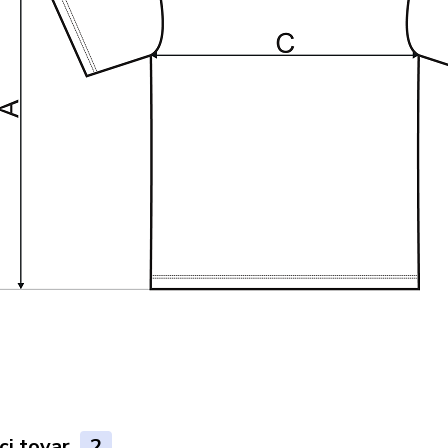
ci tovar
2