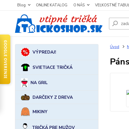
Blog
ONLINE KATALOG
O NÁS
VEĽKOSTNÉ TABU
GOOGLE OVERENIE
Úvod
VÝPREDAJ!
Páns
SVIETIACE TRIČKÁ
NA GRIL
DARČEKY Z DREVA
MIKINY
TRIČKÁ PRE MUŽOV