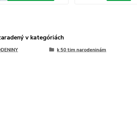
zaradený v kategóriách
DENINY
k 50 tim narodeninám