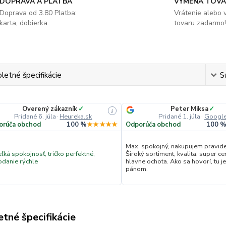
DOPRAVA A PLATBA
VÝMENA TOV
Doprava od 3.80 Platba:
Vrátenie alebo
karta, dobierka.
tovaru zadarmo!
etné špecifikácie
S
Overený zákazník
✓
Peter Miksa
✓
i
Pridané 6. júla
·
Heureka.sk
Pridané 1. júla
·
Googl
orúča obchod
100 %
★★★★★
Odporúča obchod
100 
Max. spokojný, nakupujem pravide
ľká spokojnosť, tričko perfektné,
Široký sortiment, kvalita, super ce
odanie rýchle
hlavne ochota. Ako sa hovorí, tu je
pánom.
tné špecifikácie