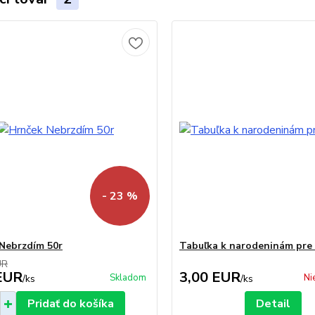
- 23 %
Nebrzdím 50r
Tabuľka k narodeninám pre
UR
EUR
3,00 EUR
Skladom
Ni
/
ks
/
ks
Pridať do košíka
Detail