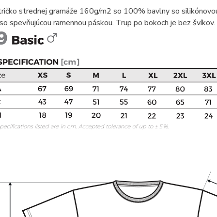
tričko strednej gramáže 160g/m2 so 100% bavlny so silikónovou
so spevňujúcou ramennou páskou. Trup po bokoch je bez švíkov.