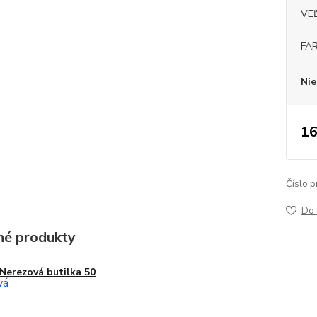
VE
FA
Nie
16
Číslo p
Do 
é produkty
Nerezová butilka 50