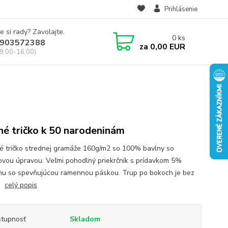
Prihlásenie
e si rady? Zavolajte.
0
ks
903572388
za
0,00 EUR
 9,00-16,00)
né tričko k 50 narodeninám
né tričko strednej gramáže 160g/m2 so 100% bavlny so
novou úpravou. Veľmi pohodlný priekrčník s prídavkom 5%
nu so spevňujúcou ramennou páskou. Trup po bokoch je bez
v.
celý popis
tupnosť
Skladom