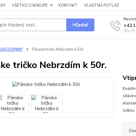
ĽKY
VŠETKO O NÁKUPE
KONTAKT
VLASTNÁ POTLAČ
Neviet
Hľadať
+421
(Po-Pi
NARODENINY
Pánske tričko Nebrzdím k 50r.
ke tričko Nebrzdím k 50r.
Vtip
Kvalit
silikó
elasta
švíko
Dos