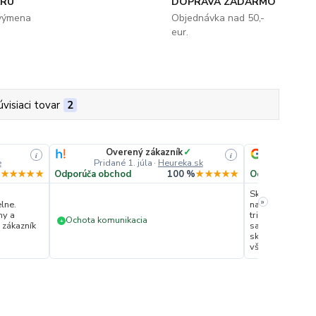
ARU
DOPRAVA ZADARMO
 výmena
Objednávka nad 50,-
eur.
úvisiaci tovar
2
Overený zákazník
✓
i
i
e
Pridané 1. júla
·
Heureka.sk
Prida
%
★★★★★
Odporúča obchod
100 %
★★★★★
Odporúča obc
Skvelá skúsenos
»
lne.
najmä expresné
ny a
tričko bolo hot
Ochota komunikacia
+
 zákazník
sa týka kvality,
skutočne stope
všetkými desiati