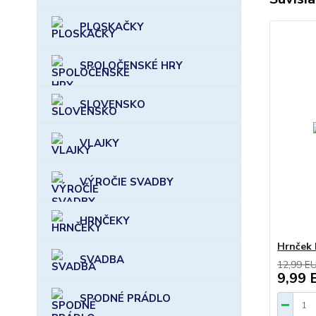
PLOSKAČKY
SPOLOČENSKÉ HRY
SLOVENSKO
VLAJKY
VÝROČIE SVADBY
HRNČEKY
Hrnček 
SVADBA
12,99 E
9,99 
SPODNÉ PRÁDLO