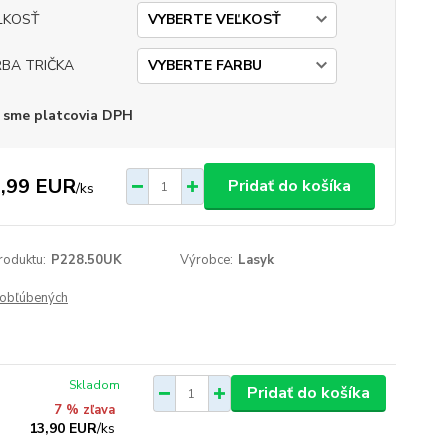
ĽKOSŤ
RBA TRIČKA
 sme platcovia DPH
,99 EUR
Pridať do košíka
/
ks
roduktu:
P228.50UK
Výrobce:
Lasyk
obľúbených
Skladom
Pridať do košíka
7 % zľava
13,90 EUR
/
ks