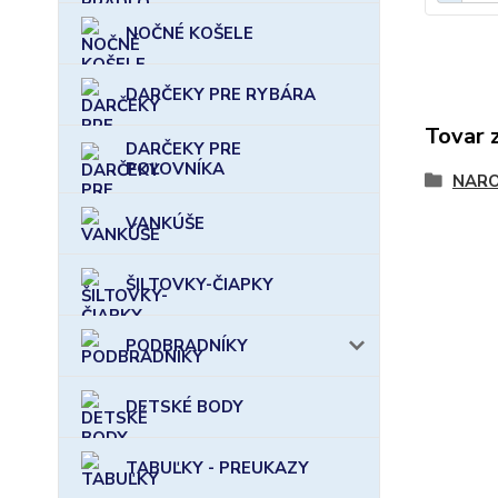
NOČNÉ KOŠELE
DARČEKY PRE RYBÁRA
Tovar 
DARČEKY PRE
POĽOVNÍKA
NARO
VANKÚŠE
ŠILTOVKY-ČIAPKY
PODBRADNÍKY
DETSKÉ BODY
TABUĽKY - PREUKAZY