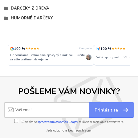
DARČEKY Z DREVA
HUMORNÉ DARČEKY
100 %
100 %
★★★★★
★★★★★
7. augusta
Odporúčame...veľmi sme spokojný s mikinou ..určite
Veľká spokojnosť, tričko perfe
sa ešte vrátime...ďakujeme
POŠLEME VÁM NOVINKY?
Prihlásiť sa
Súhlasím so
spracovaním osobných údajov
za účelom zasielania newslettera.
Jednoducho a bez registrácie!