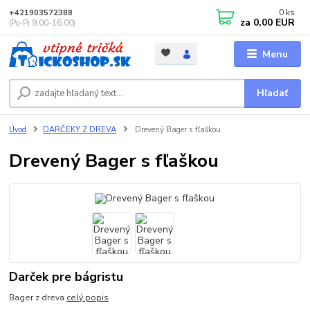
0
ks
+421903572388
za
0,00 EUR
(Po-Pi 9,00-16,00)
Menu
Hľadať
Úvod
DARČEKY Z DREVA
Drevený Bager s fľaškou
Drevený Bager s fľaškou
Darček pre bágristu
Bager z dreva
celý popis