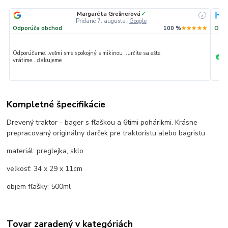
Margaréta Grešnerová
✓
i
Pridané 7. augusta
·
Google
Odporúča obchod
100 %
★★★★★
Odpo
Odporúčame...veľmi sme spokojný s mikinou ..určite sa ešte
Ve
+
vrátime...ďakujeme
Kompletné špecifikácie
Drevený traktor - bager s fľaškou a 6timi pohárikmi. Krásne
prepracovaný originálny darček pre traktoristu alebo bagristu
materiál: preglejka, sklo
veľkosť: 34 x 29 x 11cm
objem fľašky: 500ml
Tovar zaradený v kategóriách