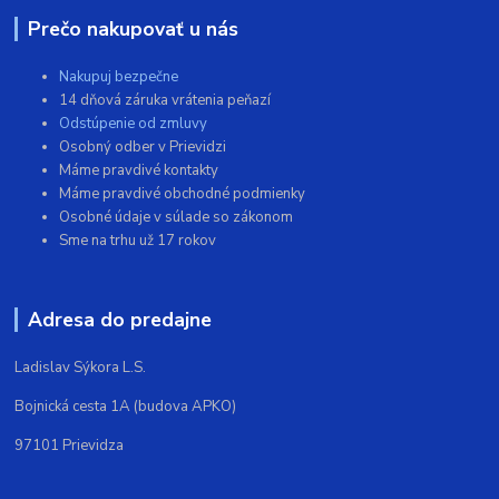
Prečo nakupovať u nás
Nakupuj bezpečne
14 dňová záruka vrátenia peňazí
Odstúpenie od zmluvy
Osobný odber v Prievidzi
Máme pravdivé kontakty
Máme pravdivé obchodné podmienky
Osobné údaje v súlade so zákonom
Sme na trhu už 17 rokov
Adresa do predajne
Ladislav Sýkora L.S.
Bojnická cesta 1A (budova APKO)
97101 Prievidza