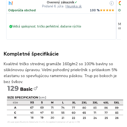
Overený zákazník
✓
i
Pridané 6. júla
·
Heureka.sk
Odporúča obchod
100 %
★★★★★
Odpo
Max. s
Veľká spokojnosť, tričko perfektné, dodanie rýchle
+
ceny 
Kompletné špecifikácie
Kvalitné tričko strednej gramáže 160g/m2 so 100% bavlny so
silikónovou úpravou. Veľmi pohodlný priekrčník s prídavkom 5%
elastanu so spevňujúcou ramennou páskou. Trup po bokoch je
bez švíkov.