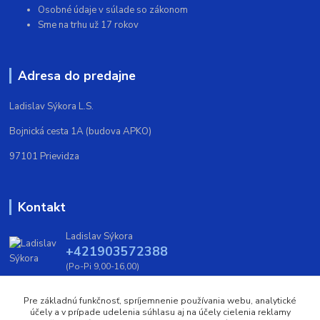
Osobné údaje v súlade so zákonom
Sme na trhu už 17 rokov
Adresa do predajne
Ladislav Sýkora L.S.
Bojnická cesta 1A (budova APKO)
97101 Prievidza
Kontakt
Ladislav Sýkora
+421903572388
(Po-Pi 9,00-16,00)
trickoshop@trickoshop.sk
Pre základnú funkčnosť, spríjemnenie používania webu, analytické
účely a v prípade udelenia súhlasu aj na účely cielenia reklamy