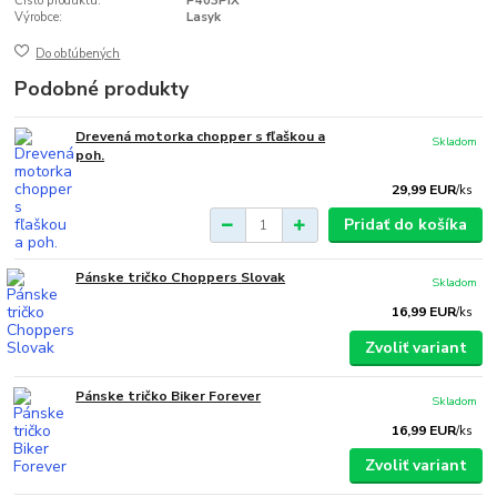
Číslo produktu:
P403PIX
Výrobce:
Lasyk
Do obľúbených
Podobné produkty
Drevená motorka chopper s fľaškou a
Skladom
poh.
29,99 EUR
/
ks
Pridať do košíka
Pánske tričko Choppers Slovak
Skladom
16,99 EUR
/
ks
Zvoliť variant
Pánske tričko Biker Forever
Skladom
16,99 EUR
/
ks
Zvoliť variant