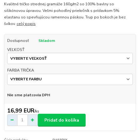
Kvalitné tričko strednej gramáže 160g/m2 so 100% bavlny so
silikónovou úpravou. Veľmi pohodlný priekrčník s prídavkom 5%
elastanu so spevňujúcou ramennou páskou. Trup po bokoch je bez
švíkov.
celý popis
Dostupnosť
Skladom
VEĽKOSŤ
FARBA TRIČKA
Nie sme platcovia DPH
16,99 EUR
/
ks
Pridať do košíka