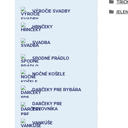
TRIČ
VÝROČIE SVADBY
JELE
HRNČEKY
SVADBA
SPODNÉ PRÁDLO
NOČNÉ KOŠELE
DARČEKY PRE RYBÁRA
DARČEKY PRE
POĽOVNÍKA
VANKÚŠE