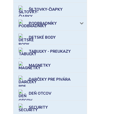
ŠILTOVKY-ČIAPKY
PODBRADNÍKY
DETSKÉ BODY
TABUĽKY - PREUKAZY
MAGNETKY
DARČEKY PRE PIVÁRA
DEŇ OTCOV
SECURITY