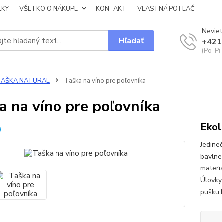
ĽKY
VŠETKO O NÁKUPE
KONTAKT
VLASTNÁ POTLAČ
Neviet
Hľadať
+421
(Po-Pi
TAŠKA NATURAL
Taška na víno pre poľovníka
a na víno pre poľovníka
Ekol
Jedineč
bavln
materi
Úlovky
pušku.N