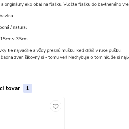
ý a originálny eko obal na fľašku. Vložte fľašku do bavlnenéh
 bavlna
rodná / natural
-15cm,v-35cm
vky tie najväčšie a vždy presnú mušku, keď držíš v ruke pušku.
 žiadna zver, šikovný si - tomu ver! Nechybuje o tom nik, že si naj
ci tovar
1