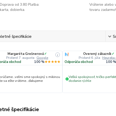
Doprava od 3.80 Platba:
Vrátenie alebo
karta, dobierka.
tovaru zadarmo!
etné špecifikácie
S
Margaréta Grešnerová
✓
Overený zákazník
✓
i
Pridané 7. augusta
·
Google
Pridané 6. júla
·
Heureka.
orúča obchod
100 %
★★★★★
Odporúča obchod
100 
rúčame...veľmi sme spokojný s mikinou
Veľká spokojnosť, tričko perfekt
+
ite sa ešte vrátime...ďakujeme
dodanie rýchle
tné špecifikácie