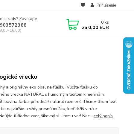
Prihlásenie
e si rady? Zavolajte.
0
ks
903572388
za
0,00 EUR
 9,00-16,00)
ogické vrecko
ný a originálny eko obal na fľašku. Vložte fľašku do
eného vrecka NATURAL s humorným textom k meninám.
ál: bavlna farba: prírodná / natural rozmer:š-15cm,v-35cm text:
 tie najväčšie a vždy presnú mušku, keď držíš v ruke
eújde ti žiadna zver, šikovný si - tomu ver! Nec...
celý popis