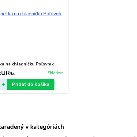
a na chladničku Poľovník
EUR
Skladom
/
ks
Pridať do košíka
zaradený v kategóriách