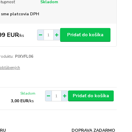
tupnosť
Skladom
 sme platcovia DPH
99 EUR
Pridať do košíka
/
ks
roduktu:
PIXVFL06
obľúbených
Skladom
Pridať do košíka
3,00 EUR
/
ks
ARU
DOPRAVA ZADARMO