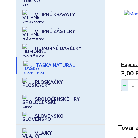
VTIPNÉ KRAVATY
VTIPNÉ ZÁSTERY
HUMORNÉ DARČEKY
Magnetk
TAŠKA NATURAL
3,00 
PLOSKAČKY
SPOLOČENSKÉ HRY
SLOVENSKO
Tovar 
VLAJKY