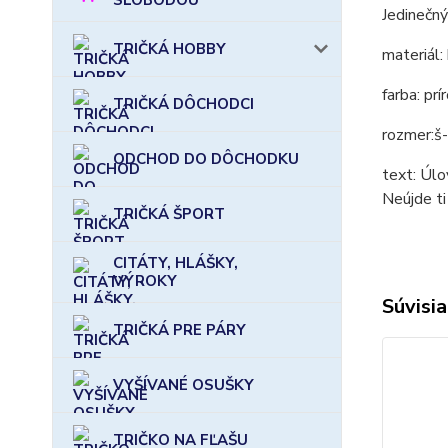
Jedinečn
TRIČKÁ HOBBY
materiál:
farba: prí
TRIČKÁ DÔCHODCI
rozmer:š
ODCHOD DO DÔCHODKU
text: Úlo
Neújde ti
TRIČKÁ ŠPORT
CITÁTY, HLÁŠKY,
VÝROKY
Súvisia
TRIČKÁ PRE PÁRY
VYŠÍVANÉ OSUŠKY
TRIČKO NA FĽAŠU