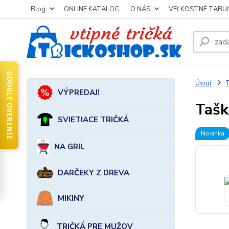
Blog
ONLINE KATALOG
O NÁS
VEĽKOSTNÉ TABU
GOOGLE OVERENIE
Úvod
VÝPREDAJ!
Tašk
SVIETIACE TRIČKÁ
Novinka
NA GRIL
DARČEKY Z DREVA
MIKINY
TRIČKÁ PRE MUŽOV