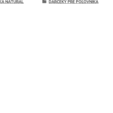
KA NATURAL
DARČEKY PRE POĽOVNÍKA