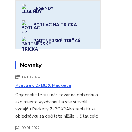
LEGENDY
POTLAC NA TRICKA
PARTNERSKÉ TRIČKÁ
Novinky
14.10.2024
Platba v Z-BOX Packeta
Objednali ste si u nás tovar na dobierku a
ako miesto vyzdvihnutia ste si zvolili
výdajňu Packety Z-BOX?Ako zaplatiť za
objednávku sa dočítate nižšie ...
čítať celé
09.01.2022