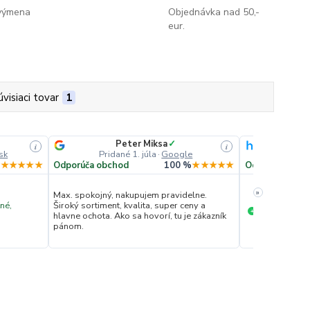
 výmena
Objednávka nad 50,-
eur.
úvisiaci tovar
1
Peter Miksa
✓
Ove
i
i
sk
Pridané 1. júla
·
Google
Pridan
%
★★★★★
Odporúča obchod
100 %
★★★★★
Odporúča obc
»
Max. spokojný, nakupujem pravidelne.
né,
Široký sortiment, kvalita, super ceny a
Ochota komun
+
hlavne ochota. Ako sa hovorí, tu je zákazník
pánom.