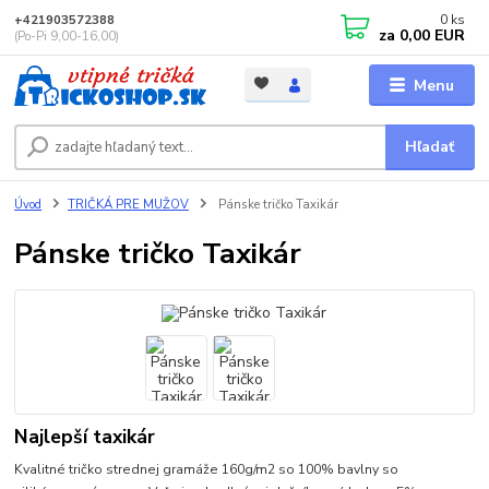
0
ks
+421903572388
za
0,00 EUR
(Po-Pi 9,00-16,00)
Menu
Hľadať
Úvod
TRIČKÁ PRE MUŽOV
Pánske tričko Taxikár
Pánske tričko Taxikár
Najlepší taxikár
Kvalitné tričko strednej gramáže 160g/m2 so 100% bavlny so