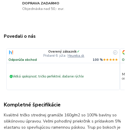
DOPRAVA ZADARMO
Objednávka nad 50,- eur.
Povedali o nás
Overený zákazník
✓
i
Pridané 6. júla
·
Heureka.sk
Odporúča obchod
100 %
★★★★★
Odpo
Max. s
Veľká spokojnosť, tričko perfektné, dodanie rýchle
+
ceny 
Kompletné špecifikácie
Kvalitné tričko strednej gramáže 160g/m2 so 100% bavlny so
silikónovou úpravou. Veľmi pohodlný priekrčník s prídavkom 5%
elastanu so spevňujúcou ramennou páskou. Trup po bokoch je