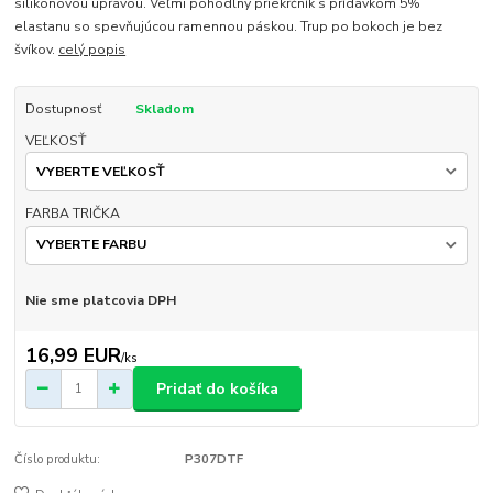
silikónovou úpravou. Veľmi pohodlný priekrčník s prídavkom 5%
elastanu so spevňujúcou ramennou páskou. Trup po bokoch je bez
švíkov.
celý popis
Dostupnosť
Skladom
VEĽKOSŤ
FARBA TRIČKA
Nie sme platcovia DPH
16,99 EUR
/
ks
Pridať do košíka
Číslo produktu:
P307DTF