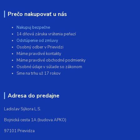
Prečo nakupovať u nás
Nakupuj bezpečne
14 dňová záruka vrátenia peňazí
Odstúpenie od zmluvy
Osobný odber v Prievidzi
Máme pravdivé kontakty
Máme pravdivé obchodné podmienky
Osobné údaje v súlade so zákonom
Sme na trhu už 17 rokov
Adresa do predajne
Ladislav Sýkora L.S.
Bojnická cesta 1A (budova APKO)
97101 Prievidza