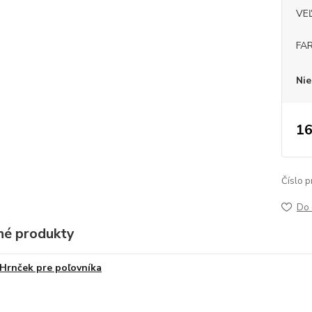
VE
FA
Nie
16
Číslo p
Do 
é produkty
Hrnček pre poľovníka