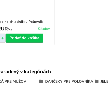
a na chladničku Poľovník
EUR
Skladom
/
ks
Pridať do košíka
zaradený v kategóriách
KÁ PRE MUŽOV
DARČEKY PRE POĽOVNÍKA
JEL