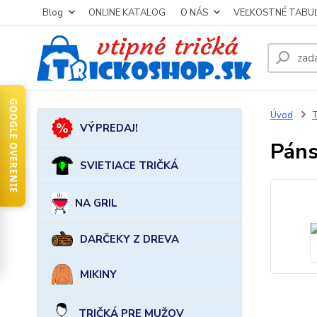
Blog
ONLINE KATALOG
O NÁS
VEĽKOSTNÉ TABU
GOOGLE OVERENIE
Úvod
VÝPREDAJ!
Páns
SVIETIACE TRIČKÁ
NA GRIL
DARČEKY Z DREVA
MIKINY
TRIČKÁ PRE MUŽOV