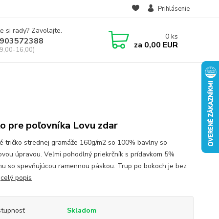
Prihlásenie
e si rady? Zavolajte.
0
ks
903572388
za
0,00 EUR
 9,00-16,00)
ko pre poľovníka Lovu zdar
né tričko strednej gramáže 160g/m2 so 100% bavlny so
novou úpravou. Veľmi pohodlný priekrčník s prídavkom 5%
nu so spevňujúcou ramennou páskou. Trup po bokoch je bez
.
celý popis
tupnosť
Skladom