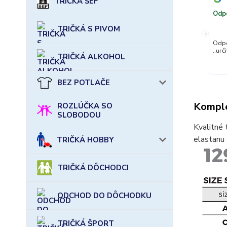
TRIČKÁ ŠÉF
Odp
TRIČKÁ S PIVOM
«
Odpo
..urč
TRIČKÁ ALKOHOL
BEZ POTLAČE
Komple
ROZLÚČKA SO
SLOBODOU
Kvalitné 
elastanu 
TRIČKÁ HOBBY
TRIČKÁ DÔCHODCI
ODCHOD DO DÔCHODKU
TRIČKÁ ŠPORT