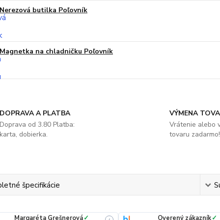
Nerezová butilka Poľovník
Magnetka na chladničku Poľovník
DOPRAVA A PLATBA
VÝMENA TOV
Doprava od 3.80 Platba:
Vrátenie alebo
karta, dobierka.
tovaru zadarmo!
etné špecifikácie
S
Margaréta Grešnerová
✓
Overený zákazník
✓
i