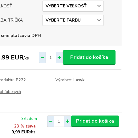
ĽKOSŤ
RBA TRIČKA
 sme platcovia DPH
,99 EUR
Pridať do košíka
/
ks
roduktu:
P222
Výrobce:
Lasyk
obľúbených
Skladom
Pridať do košíka
23 % zľava
9,99 EUR
/
ks