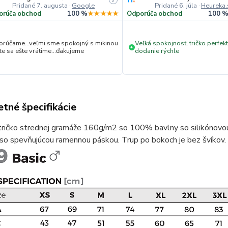
Pridané 7. augusta
·
Google
Pridané 6. júla
·
Heureka.
orúča obchod
100 %
★★★★★
Odporúča obchod
100 
rúčame...veľmi sme spokojný s mikinou
Veľká spokojnosť, tričko perfekt
+
ite sa ešte vrátime...ďakujeme
dodanie rýchle
tné špecifikácie
tričko strednej gramáže 160g/m2 so 100% bavlny so silikónovou
so spevňujúcou ramennou páskou. Trup po bokoch je bez švíkov.