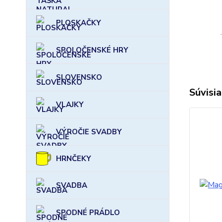
PLOSKAČKY
SPOLOČENSKÉ HRY
SLOVENSKO
Súvisia
VLAJKY
VÝROČIE SVADBY
HRNČEKY
SVADBA
SPODNÉ PRÁDLO