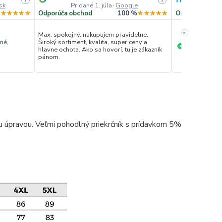
sk
Pridané 1. júla
·
Google
Pridan
%
★★★★★
Odporúča obchod
100 %
★★★★★
Odporúča obc
»
Max. spokojný, nakupujem pravidelne.
né,
Široký sortiment, kvalita, super ceny a
Ochota komun
+
hlavne ochota. Ako sa hovorí, tu je zákazník
pánom.
 úpravou. Veľmi pohodlný priekrčník s prídavkom 5%