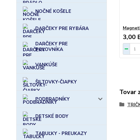
NOČNÉ KOŠELE
Magnetk
DARČEKY PRE RYBÁRA
3,00 
DARČEKY PRE
POĽOVNÍKA
VANKÚŠE
ŠILTOVKY-ČIAPKY
Tovar 
PODBRADNÍKY
TRIČ
DETSKÉ BODY
TABUĽKY - PREUKAZY