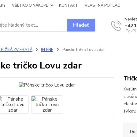
ĽKY
VŠETKO O NÁKUPE
KONTAKT
VLASTNÁ POTLAČ
Neviet
Hľadať
+421
(Po-Pi
TRIČKÁ ZVIERATÁ
JELENE
Pánske tričko Lovu zdar
ke tričko Lovu zdar
Trič
Kvalit
silikó
elasta
švíkov
Dos