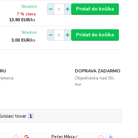
Skladom
Pridať do košíka
7 % zľava
13,90 EUR
/
ks
Skladom
Pridať do košíka
3,00 EUR
/
ks
ARU
DOPRAVA ZADARMO
 výmena
Objednávka nad 50,-
eur.
úvisiaci tovar
1
Peter Miksa
✓
Ove
i
i