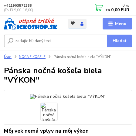
0
ks
+421903572388
za
0,00 EUR
(Po-Pi 9,00-16,00)
Menu
Hľadať
Úvod
NOČNÉ KOŠELE
Pánska nočná košeľa biela "VÝKON"
Pánska nočná košeľa biela
"VÝKON"
Môj vek nemá vplyv na môj výkon