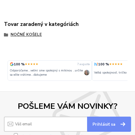
Tovar zaradený v kategóriách
NOČNÉ KOŠELE
100 %
100 %
★★★★★
★★★★★
7. augusta
Odporúčame...veľmi sme spokojný s mikinou ..určite
Veľká spokojnosť, tričko perfe
sa ešte vrátime...ďakujeme
POŠLEME VÁM NOVINKY?
Prihlásiť sa