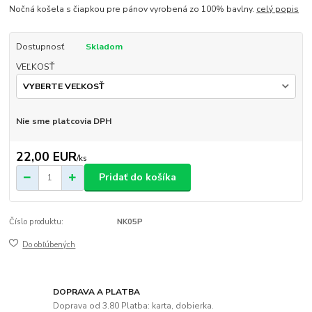
Nočná košela s čiapkou pre pánov vyrobená zo 100% bavlny.
celý popis
Dostupnosť
Skladom
VEĽKOSŤ
Nie sme platcovia DPH
22,00 EUR
/
ks
Pridať do košíka
Číslo produktu:
NK05P
Do obľúbených
DOPRAVA A PLATBA
Doprava od 3.80 Platba: karta, dobierka.