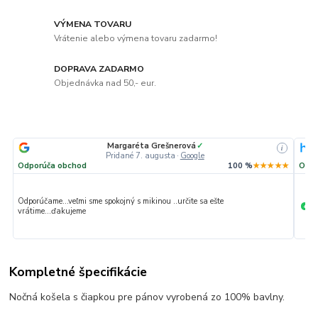
VÝMENA TOVARU
Vrátenie alebo výmena tovaru zadarmo!
DOPRAVA ZADARMO
Objednávka nad 50,- eur.
Margaréta Grešnerová
✓
i
Pridané 7. augusta
·
Google
Odporúča obchod
100 %
★★★★★
Odpo
Odporúčame...veľmi sme spokojný s mikinou ..určite sa ešte
Ve
+
vrátime...ďakujeme
Kompletné špecifikácie
Nočná košela s čiapkou pre pánov vyrobená zo 100% bavlny.