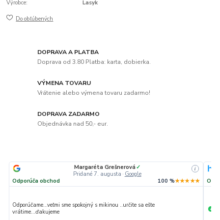
Výrobce:
Lasyk
Do obľúbených
DOPRAVA A PLATBA
Doprava od 3.80 Platba: karta, dobierka.
VÝMENA TOVARU
Vrátenie alebo výmena tovaru zadarmo!
DOPRAVA ZADARMO
Objednávka nad 50,- eur.
Margaréta Grešnerová
✓
i
Pridané 7. augusta
·
Google
Odporúča obchod
100 %
★★★★★
Odpo
Odporúčame...veľmi sme spokojný s mikinou ..určite sa ešte
Ve
+
vrátime...ďakujeme