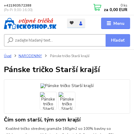
0
ks
+421903572388
za
0,00 EUR
(Po-Pi 9,00-16,00)
Menu
Hľadať
Úvod
NARODENINY
Pánske tričko Starší krajší
Pánske tričko Starší krajší
Čím som starší, tým som krajší
Kvalitné tričko strednej gramáže 160g/m2 so 100% bavlny so