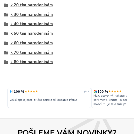
k 20 tim narodeninám
k 30 tim narodeninám
k 40 tim narodeninám
k 50 tim narodeninám
k 60 tim narodeninám
k 70 tim narodeninám
k 80 tim narodeninám
100 %
100 %
★★★★★
★★★★★
gusta
6. júla
Max. spokojný, nakupujem pra
Veľká spokojnosť, tričko perfektné, dodanie rýchle
sortiment, kvalita, super cen
hovorí, tu je zákazník pánom.
POŠLEME VÁM NOVINKY?