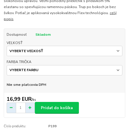
silikónovou úpravou. Veľmi pohodlný priekrčník s prídavkom 5%
elastanu so spevňujúcou ramennou páskou. Trup po bokoch je bez
švíkov. Potlač je aplikovaná vysokokvalitnou Flex technológiou.
celý
popis
Dostupnosť
Skladom
VEĽKOSŤ
FARBA TRIČKA
Nie sme platcovia DPH
16,99 EUR
/
ks
Pridať do košíka
Číslo produktu:
P199